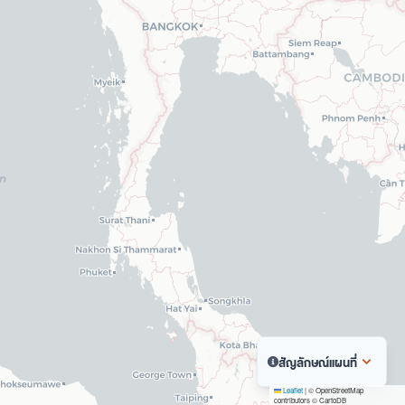
สัญลักษณ์แผนที่
Leaflet
|
© OpenStreetMap
contributors © CartoDB